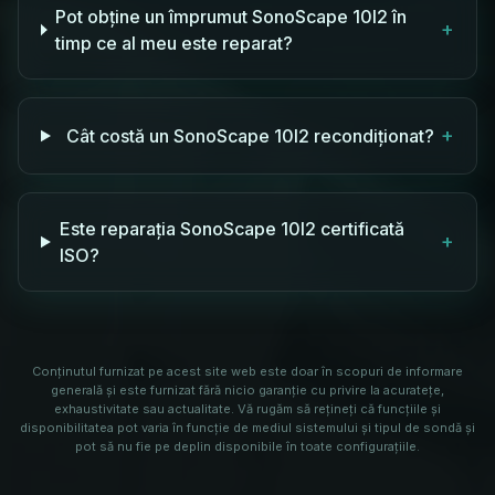
Pot obține un împrumut SonoScape 10I2 în
+
timp ce al meu este reparat?
+
Cât costă un SonoScape 10I2 recondiționat?
Este reparația SonoScape 10I2 certificată
+
ISO?
Conținutul furnizat pe acest site web este doar în scopuri de informare
generală și este furnizat fără nicio garanție cu privire la acuratețe,
exhaustivitate sau actualitate. Vă rugăm să rețineți că funcțiile și
disponibilitatea pot varia în funcție de mediul sistemului și tipul de sondă și
pot să nu fie pe deplin disponibile în toate configurațiile.